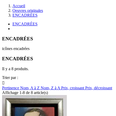
Accueil
Oeuvres originales
ENCADRÉES
ENCADRÉES
ENCADRÉES
icônes encadrées
ENCADRÉES
Il y a 8 produits.
Trier par :

Pertinence
Nom, A à Z
Nom, Z à A
Prix, croissant
Prix, décroissant
Affichage 1-8 de 8 article(s)